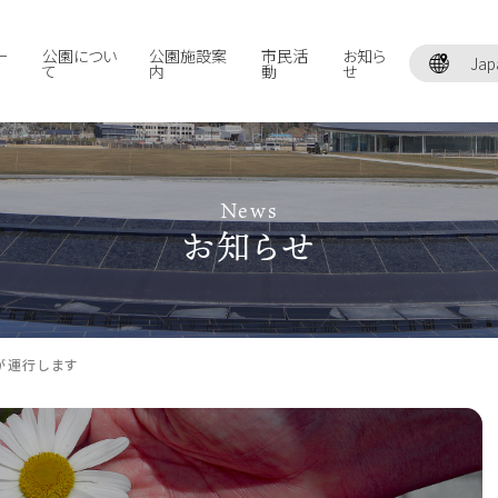
ー
公園につい
公園施設案
市民活
お知ら
Jap
て
内
動
せ
News
お知らせ
スが運行します