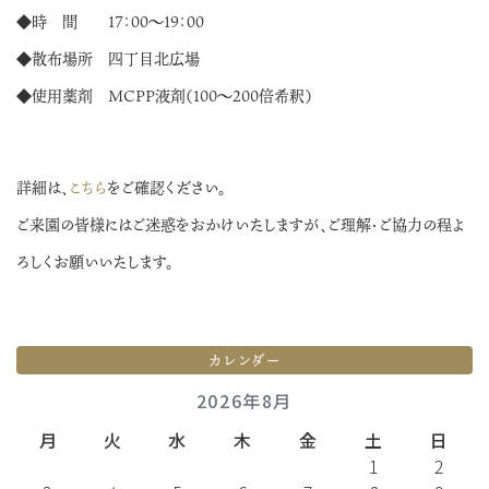
◆時 間 １７：００～１９：００
◆散布場所 四丁目北広場
◆使用薬剤 MCPP液剤（100～200倍希釈）
詳細は、
こちら
をご確認ください。
ご来園の皆様にはご迷惑をおかけいたしますが、ご理解・ご協力の程よ
ろしくお願いいたします。
カレンダー
2026年8月
月
火
水
木
金
土
日
1
2