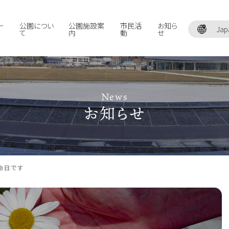
ー
公園につい
公園施設案
市民活
お知ら
Jap
て
内
動
せ
News
お知らせ
命日です