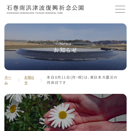
News
お知らせ
ホー
お知ら
本日8月11日(月・祝)は、東日本大震災の
ム
せ
月命日です