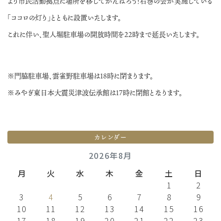
より市民活動拠点に場所を移してがんばろう！石巻の会が実施している
「ココロの灯り」とともに設置いたします。
これに伴い、聖人堀駐車場の開放時間を22時まで延長いたします。
※門脇駐車場、雲雀野駐車場は18時に閉まります。
※みやぎ東日本大震災津波伝承館は17時に閉館となります。
カレンダー
2026年8月
月
火
水
木
金
土
日
1
2
3
4
5
6
7
8
9
10
11
12
13
14
15
16
17
18
19
20
21
22
23