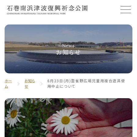
News
お知らせ
ホー
お知ら
6月23日(月)雲雀野広場児童用複合遊具使
ム
せ
用中止について