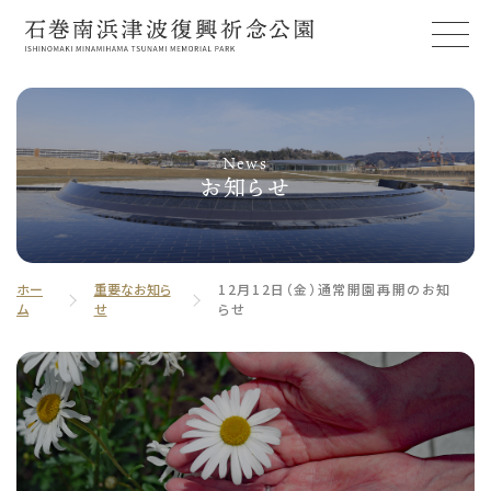
News
お知らせ
ホー
重要なお知ら
12月12日（金）通常開園再開のお知
ム
せ
らせ