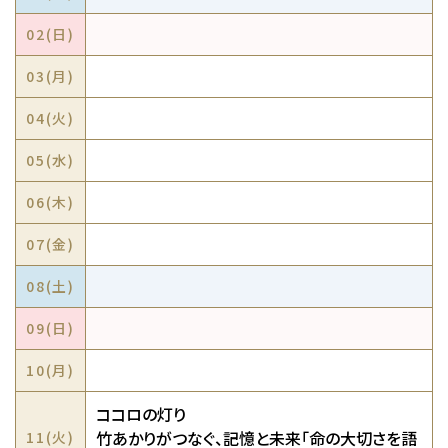
02(
日
)
03(
月
)
04(
火
)
05(
水
)
06(
木
)
07(
金
)
08(
土
)
09(
日
)
10(
月
)
ココロの灯り
竹あかりがつなぐ、記憶と未来「命の大切さを語
11(
火
)