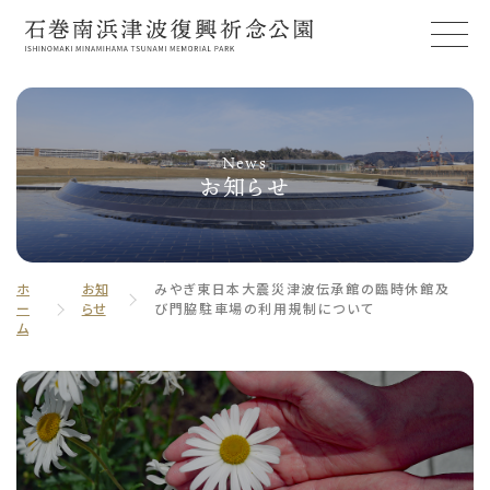
News
お知らせ
ホ
お知
みやぎ東日本大震災津波伝承館の臨時休館及
ー
らせ
び門脇駐車場の利用規制について
ム