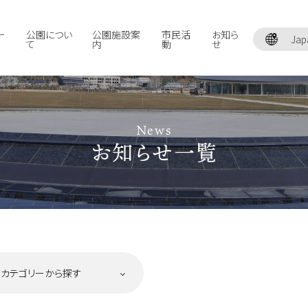
ー
公園につい
公園施設案
市民活
お知ら
Jap
て
内
動
せ
News
お知らせ一覧