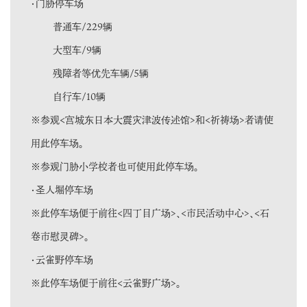
・门胁停车场
普通车/229辆
大型车/9辆
残障者等优先车辆/5辆
自行车/10辆
※参观<宫城东日本大震灾津波传述馆>和<祈祷场>者请使
用此停车场。
※参观门胁小学校者也可使用此停车场。
・圣人堀停车场
※此停车场便于前往<四丁目广场>、<市民活动中心>、<石
卷市慰灵碑>。
・云雀野停车场
※此停车场便于前往<云雀野广场>。