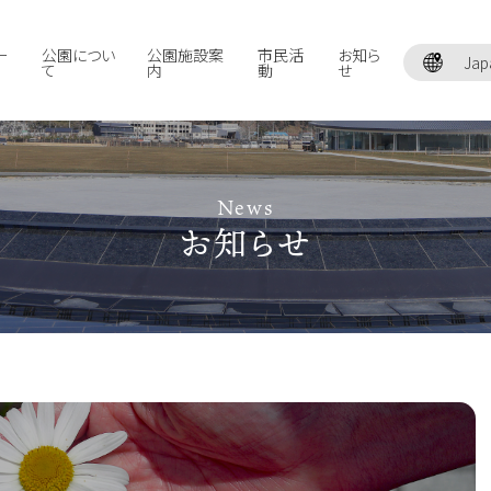
ー
公園につい
公園施設案
市民活
お知ら
Jap
て
内
動
せ
News
お知らせ