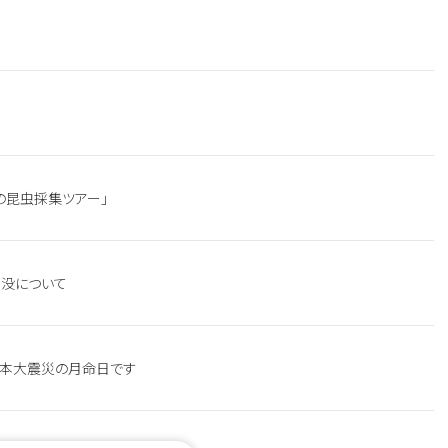
の昆虫採集ツアー」
没について
東日本大震災の月命日です