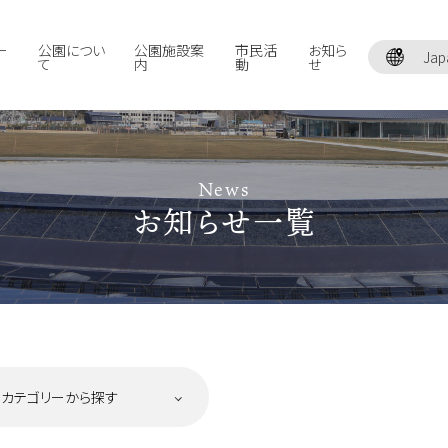
ー
公園につい
公園施設案
市民活
お知ら
Jap
て
内
動
せ
News
お知らせ一覧